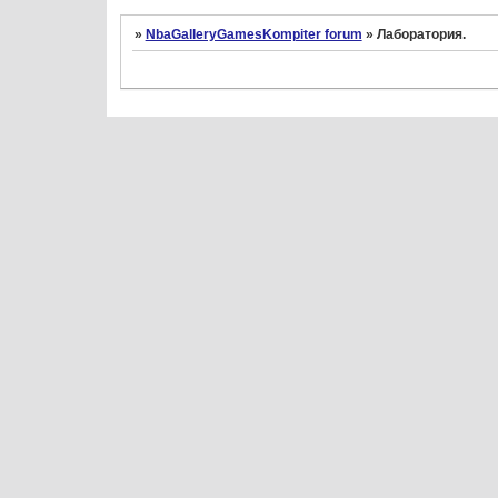
»
NbaGalleryGamesKompiter forum
»
Лаборатория.