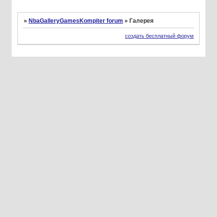
»
NbaGalleryGamesKompiter forum
»
Галерея
создать бесплатный форум