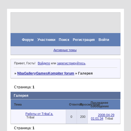
Форум
Участники
Поиск
Регистрация
Войти
Активные темы
Привет, Гость!
Войдите
или
зарегистрируйтесь
.
»
NbaGalleryGamesKompiter forum
»
Галерея
Страница:
1
Галерея
Последнее
Тема
Ответов
Просмотров
сообщение
Работы от Tribal`a.
2008-04-29
0
200
Tribal
01:01:34
Tribal
Страница:
1