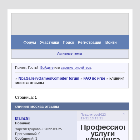
Форум
Участники
Поиск
Регистрация
Войти
Активные темы
Привет, Гость!
Войдите
или
зарегистрируйтесь
.
»
NbaGalleryGamesKompiter forum
»
FAQ по игре
»
клининг
москва отзывы
Страница:
1
клининг москва отзывы
1
Поделиться
2023-
bfalhzfrlj
12-31 13:13:21
Новичок
Профессионал
Зарегистрирован
: 2022-03-25
услуги
Приглашений:
0
клининга
Сообщений:
3