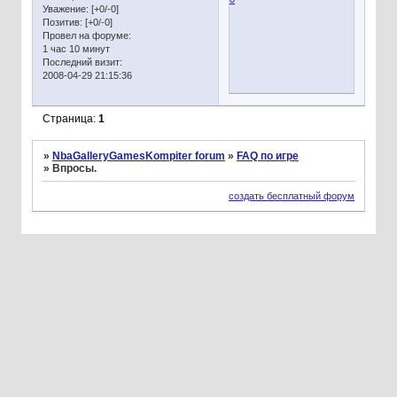
Уважение:
[+0/-0]
Позитив:
[+0/-0]
Провел на форуме:
1 час 10 минут
Последний визит:
2008-04-29 21:15:36
Страница:
1
»
NbaGalleryGamesKompiter forum
»
FAQ по игре
»
Впросы.
создать бесплатный форум