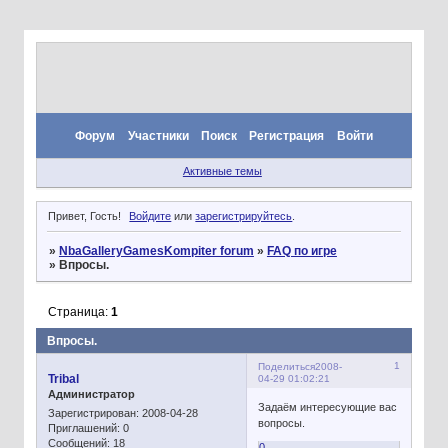
Форум
Участники
Поиск
Регистрация
Войти
Активные темы
Привет, Гость!
Войдите
или
зарегистрируйтесь
.
»
NbaGalleryGamesKompiter forum
»
FAQ по игре
»
Впросы.
Страница:
1
Впросы.
1
Поделиться
2008-
Tribal
04-29 01:02:21
Администратор
Задаём интересующие вас
Зарегистрирован
: 2008-04-28
вопросы.
Приглашений:
0
Сообщений:
18
0