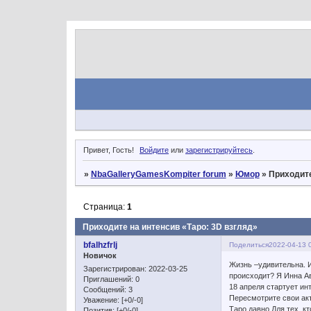
Привет, Гость!
Войдите
или
зарегистрируйтесь
.
»
NbaGalleryGamesKompiter forum
»
Юмор
»
Приходите
Страница:
1
Приходите на интенсив «Таро: 3D взгляд»
bfalhzfrlj
Поделиться
2022-04-13 
Новичок
Жизнь –удивительна. И
Зарегистрирован
: 2022-03-25
происходит? Я Инна Ав
Приглашений:
0
18 апреля стартует ин
Сообщений:
3
Пересмотрите свои акт
Уважение:
[+0/-0]
Таро давно Для тех, к
Позитив:
[+0/-0]