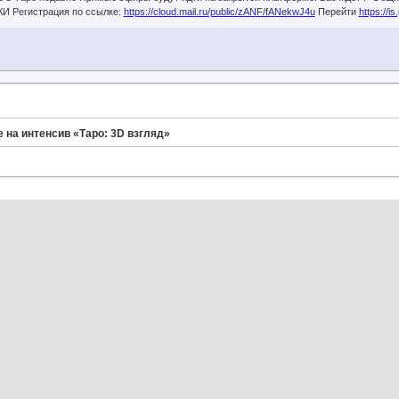
КИ Регистрация по ссылке:
https://cloud.mail.ru/public/zANF/fANekwJ4u
Перейти
https://i
 на интенсив «Таро: 3D взгляд»