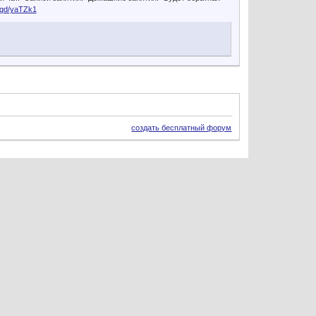
s.gd/yaTZk1
создать бесплатный форум