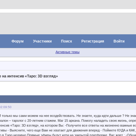
Форум
Участники
Поиск
Регистрация
Войти
Активные темы
 на интенсив «Таро: 3D взгляд»
02:09:50
 только мы сами можем на нее воздействовать. Не знаете, куда идти дальше ? Не знае
алон – таролог с 20-летним стажем. Маг 15 аркана. Помогу наладить свою жизнь, опр
тенсив «Таро: 3D взгляд», на котором Вы: -Получите все ответы на жизненно важные 
ивы - Выясните, чего еще Вам не хватает для движения вперед - Поймете КУДА и КАК д
то в Таро недавно Прямые эфиры будут идти на закрытой платформе. Вас ждет : -Общий