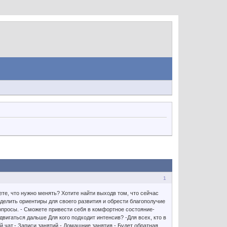
1
те, что нужно менять? Хотите найти выходв том, что сейчас
еделить ориентиры для своего развития и обрести благополучие
вопросы. - Сможете привести себя в комфортное состояние-
вигаться дальше Для кого подходит интенсив? -Для всех, кто в
 чат.- Записи занятий.- Домашние занятия.- Будет обратная